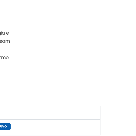
ia e
ssam
orme
UIVO